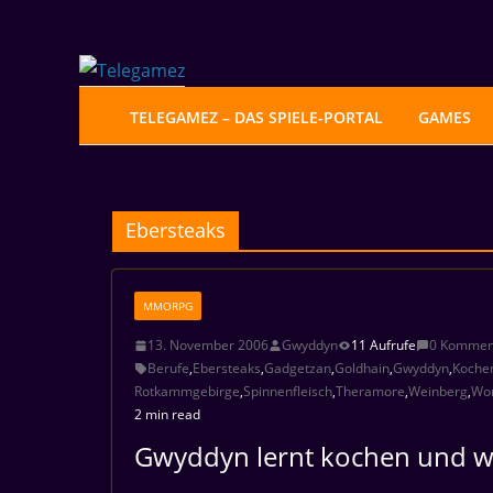
Zum
Inhalt
springen
TELEGAMEZ – DAS SPIELE-PORTAL
GAMES
Ebersteaks
MMORPG
13. November 2006
Gwyddyn
11 Aufrufe
0 Kommen
Berufe
,
Ebersteaks
,
Gadgetzan
,
Goldhain
,
Gwyddyn
,
Koche
Rotkammgebirge
,
Spinnenfleisch
,
Theramore
,
Weinberg
,
Wor
2 min read
Gwyddyn lernt kochen und wi