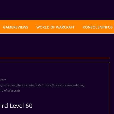
GAMEREVIEWS
WORLD OF WARCRAFT
KONSOLENINFOS
tare
n
,
Kochquest
,
Kondorfleisch
,
McClures
,
Murlocflossen
,
Palanar
,
ld of Warcraft
rd Level 60