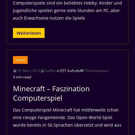
Computerspiele sind ein beliebtes Hobby. Kinder und
Jugendliche spielen gerne viele Stunden am PC, aber
auch Erwachsene nutzen die Spiele
Weiterlesen
GAMES
19. März 2012
Steffen
257 Aufrufe
0 Kommentare
3 min read
Minecraft – Faszination
Computerspiel
Das Computerspiel Minecraft hat mittlerweile schon
eine riesige Fangemeinde. Das Open-World-Spiel
wurde bereits in 56 Sprachen übersetzt und wird aus