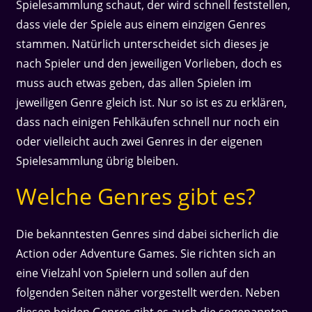
Spielesammlung schaut, der wird schnell feststellen,
dass viele der Spiele aus einem einzigen Genres
stammen. Natürlich unterscheidet sich dieses je
nach Spieler und den jeweiligen Vorlieben, doch es
muss auch etwas geben, das allen Spielen im
jeweiligen Genre gleich ist. Nur so ist es zu erklären,
dass nach einigen Fehlkäufen schnell nur noch ein
oder vielleicht auch zwei Genres in der eigenen
Spielesammlung übrig bleiben.
Welche Genres gibt es?
Die bekanntesten Genres sind dabei sicherlich die
Action oder Adventure Games. Sie richten sich an
eine Vielzahl von Spielern und sollen auf den
folgenden Seiten näher vorgestellt werden. Neben