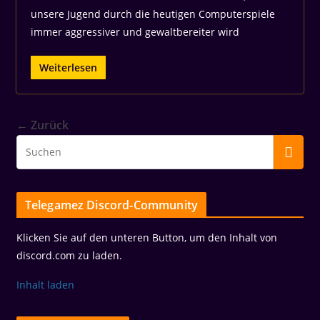
unsere Jugend durch die heutigen Computerspiele
immer aggressiver und gewaltbereiter wird
Weiterlesen
← Zurück
Telegamez Discord-Community
Klicken Sie auf den unteren Button, um den Inhalt von
discord.com zu laden.
Inhalt laden