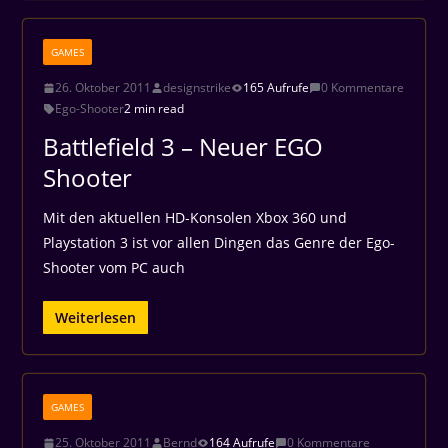
GAMES
26. Oktober 2011
designstrike
165 Aufrufe
0 Kommentare
Ego-Shooter
2 min read
Battlefield 3 – Neuer EGO
Shooter
Mit den aktuellen HD-Konsolen Xbox 360 und
Playstation 3 ist vor allen Dingen das Genre der Ego-
Shooter vom PC auch
Weiterlesen
GAMES
25. Oktober 2011
Bernd
164 Aufrufe
0 Kommentare