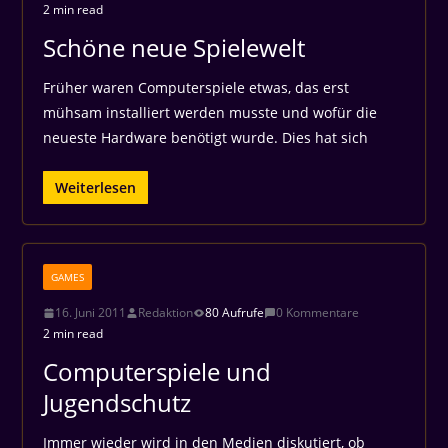
2 min read
Schöne neue Spielewelt
Früher waren Computerspiele etwas, das erst
mühsam installiert werden musste und wofür die
neueste Hardware benötigt wurde. Dies hat sich
Weiterlesen
GAMES
16. Juni 2011
Redaktion
80 Aufrufe
0 Kommentare
2 min read
Computerspiele und
Jugendschutz
Immer wieder wird in den Medien diskutiert, ob