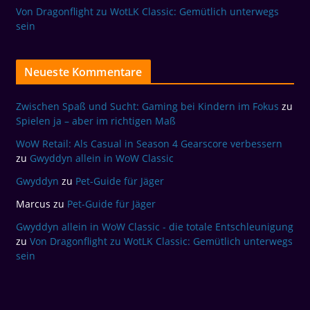
Von Dragonflight zu WotLK Classic: Gemütlich unterwegs
sein
Neueste Kommentare
Zwischen Spaß und Sucht: Gaming bei Kindern im Fokus
zu
Spielen ja – aber im richtigen Maß
WoW Retail: Als Casual in Season 4 Gearscore verbessern
zu
Gwyddyn allein in WoW Classic
Gwyddyn
zu
Pet-Guide für Jäger
Marcus
zu
Pet-Guide für Jäger
Gwyddyn allein in WoW Classic - die totale Entschleunigung
zu
Von Dragonflight zu WotLK Classic: Gemütlich unterwegs
sein