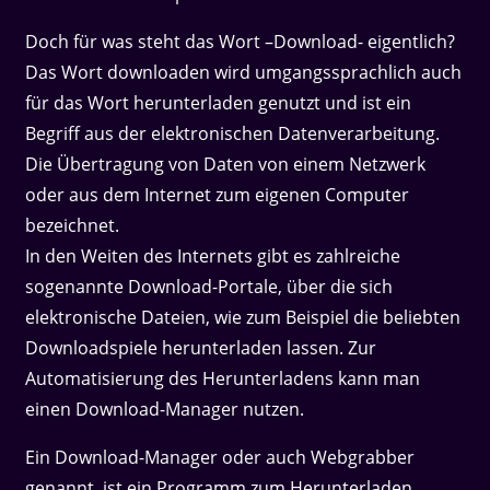
Doch für was steht das Wort –Download- eigentlich?
Das Wort downloaden wird umgangssprachlich auch
für das Wort herunterladen genutzt und ist ein
Begriff aus der elektronischen Datenverarbeitung.
Die Übertragung von Daten von einem Netzwerk
oder aus dem Internet zum eigenen Computer
bezeichnet.
In den Weiten des Internets gibt es zahlreiche
sogenannte Download-Portale, über die sich
elektronische Dateien, wie zum Beispiel die beliebten
Downloadspiele herunterladen lassen. Zur
Automatisierung des Herunterladens kann man
einen Download-Manager nutzen.
Ein Download-Manager oder auch Webgrabber
genannt, ist ein Programm zum Herunterladen,