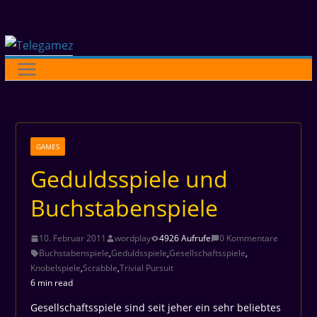
Zum
Inhalt
springen
GAMES
Geduldsspiele und
Buchstabenspiele
10. Februar 2011
wordplay
4926 Aufrufe
0 Kommentare
Buchstabenspiele
,
Geduldsspiele
,
Gesellschaftsspiele
,
Knobelspiele
,
Scrabble
,
Trivial Pursuit
6 min read
Gesellschaftsspiele sind seit jeher ein sehr beliebtes