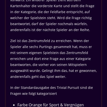
Kartenhalter die vorderste Karte und stellt die Frage
in der Kategorie, die der Feldfarbe entspricht, auf
welcher der Spielstein steht. Wird die Frage richtig
beantwortet, darf der Spieler nochmals würfeln,
anderenfalls ist der nächste Spieler an der Reihe.
Ziel ist das Zentrumsfeld zu erreichen. Wenn der
Spieler alle sechs Purtings gesammelt hat, muss er
mit seinem eigenen Spielstein das Zentrumsfeld
erreichen und dort eine Frage aus einer Kategorie
beantworten, die vorher von seinen Mitspielern
ausgewählt wurde. Gelingt ihm das, hat er gewonnen,
anderenfalls geht das Spiel weiter.
In der Standardausgabe des Trivial Pursuit sind die
Fragen wie folgt kategorisiert
Farbe Orange für Sport & Vergnügen