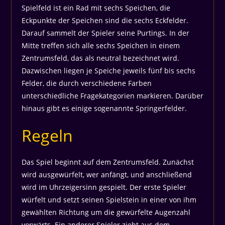
Spielfeld ist ein Rad mit sechs Speichen, die
Eckpunkte der Speichen sind die sechs Eckfelder.
Darauf sammelt der Spieler seine Purtings. In der
Mitte treffen sich alle sechs Speichen in einem
Zentrumsfeld, das als neutral bezeichnet wird.
Dazwischen liegen je Speiche jeweils fünf bis sechs
Felder, die durch verschiedene Farben
unterschiedliche Fragekategorien markieren. Darüber
hinaus gibt es einige sogenannte Springerfelder.
Regeln
Das Spiel beginnt auf dem Zentrumsfeld. Zunächst
wird ausgewürfelt, wer anfängt, und anschließend
wird im Uhrzeigersinn gespielt. Der erste Spieler
würfelt und setzt seinen Spielstein in einer von ihm
gewählten Richtung um die gewürfelte Augenzahl
vorwärts. Ein anderer Spieler zieht aus dem