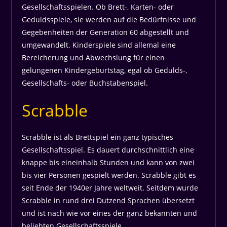
Gesellschaftsspielen. Ob Brett-, Karten- oder
Geduldsspiele, sie werden auf die Bedürfnisse und
Gegebenheiten der Generation 60 abgestellt und
umgewandelt. Kinderspiele sind allemal eine
Bereicherung und Abwechslung für einen
gelungenen Kindergeburtstag, egal ob Gedulds-,
Gesellschafts- oder Buchstabenspiel.
Scrabble
Scrabble ist als Brettspiel ein ganz typisches
Gesellschaftsspiel. Es dauert durchschnittlich eine
knappe bis eineinhalb Stunden und kann von zwei
bis vier Personen gespielt werden. Scrabble gibt es
seit Ende der 1940er Jahre weltweit. Seitdem wurde
Scrabble in rund drei Dutzend Sprachen übersetzt
und ist nach wie vor eines der ganz bekannten und
beliebten Gesellschaftsspiele.