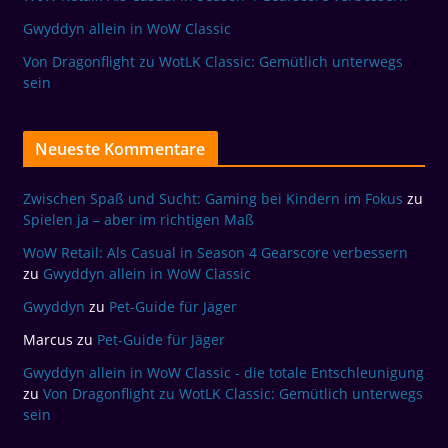
Gwyddyn allein in WoW Classic
Von Dragonflight zu WotLK Classic: Gemütlich unterwegs
sein
Neueste Kommentare
Zwischen Spaß und Sucht: Gaming bei Kindern im Fokus
zu
Spielen ja – aber im richtigen Maß
WoW Retail: Als Casual in Season 4 Gearscore verbessern
zu
Gwyddyn allein in WoW Classic
Gwyddyn
zu
Pet-Guide für Jäger
Marcus
zu
Pet-Guide für Jäger
Gwyddyn allein in WoW Classic - die totale Entschleunigung
zu
Von Dragonflight zu WotLK Classic: Gemütlich unterwegs
sein