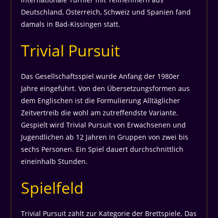
Deutschland, Österreich, Schweiz und Spanien fand
damals in Bad-Kissingen statt.
Trivial Pursuit
Das Gesellschaftsspiel wurde Anfang der 1980er
Jahre eingeführt. Von den Übersetzungsformen aus
dem Englischen ist die Formulierung Alltäglicher
Zeitvertreib die wohl am zutreffendste Variante.
Gespielt wird Trivial Pursuit von Erwachsenen und
Jugendlichen ab 12 Jahren in Gruppen von zwei bis
sechs Personen. Ein Spiel dauert durchschnittlich
eineinhalb Stunden.
Spielfeld
Trivial Pursuit zählt zur Kategorie der Brettspiele. Das