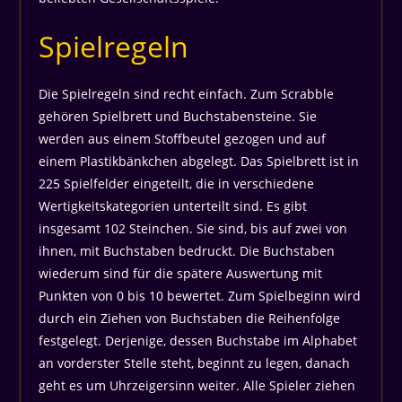
Spielregeln
Die Spielregeln sind recht einfach. Zum Scrabble
gehören Spielbrett und Buchstabensteine. Sie
werden aus einem Stoffbeutel gezogen und auf
einem Plastikbänkchen abgelegt. Das Spielbrett ist in
225 Spielfelder eingeteilt, die in verschiedene
Wertigkeitskategorien unterteilt sind. Es gibt
insgesamt 102 Steinchen. Sie sind, bis auf zwei von
ihnen, mit Buchstaben bedruckt. Die Buchstaben
wiederum sind für die spätere Auswertung mit
Punkten von 0 bis 10 bewertet. Zum Spielbeginn wird
durch ein Ziehen von Buchstaben die Reihenfolge
festgelegt. Derjenige, dessen Buchstabe im Alphabet
an vorderster Stelle steht, beginnt zu legen, danach
geht es um Uhrzeigersinn weiter. Alle Spieler ziehen