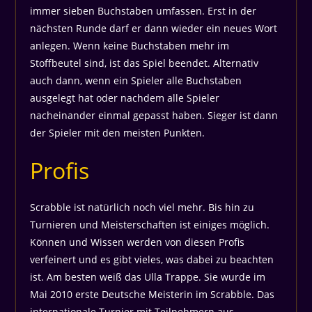
immer sieben Buchstaben umfassen. Erst in der
nächsten Runde darf er dann wieder ein neues Wort
anlegen. Wenn keine Buchstaben mehr im
Stoffbeutel sind, ist das Spiel beendet. Alternativ
auch dann, wenn ein Spieler alle Buchstaben
ausgelegt hat oder nachdem alle Spieler
nacheinander einmal gepasst haben. Sieger ist dann
der Spieler mit den meisten Punkten.
Profis
Scrabble ist natürlich noch viel mehr. Bis hin zu
Turnieren und Meisterschaften ist einiges möglich.
Können und Wissen werden von diesen Profis
verfeinert und es gibt vieles, was dabei zu beachten
ist. Am besten weiß das Ulla Trappe. Sie wurde im
Mai 2010 erste Deutsche Meisterin im Scrabble. Das
internationale Turnier mit Teilnehmern aus