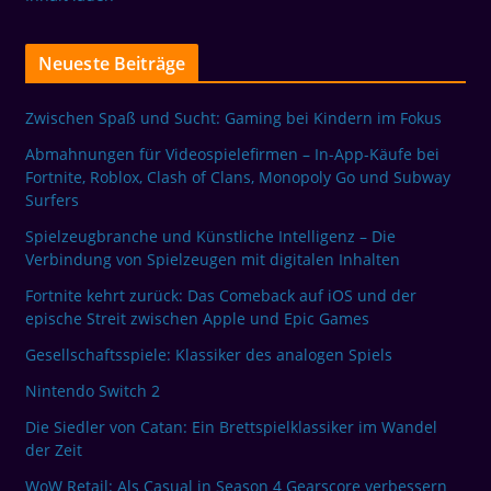
Neueste Beiträge
Zwischen Spaß und Sucht: Gaming bei Kindern im Fokus
Abmahnungen für Videospielefirmen – In-App-Käufe bei
Fortnite, Roblox, Clash of Clans, Monopoly Go und Subway
Surfers
Spielzeugbranche und Künstliche Intelligenz – Die
Verbindung von Spielzeugen mit digitalen Inhalten
Fortnite kehrt zurück: Das Comeback auf iOS und der
epische Streit zwischen Apple und Epic Games
Gesellschaftsspiele: Klassiker des analogen Spiels
Nintendo Switch 2
Die Siedler von Catan: Ein Brettspielklassiker im Wandel
der Zeit
WoW Retail: Als Casual in Season 4 Gearscore verbessern