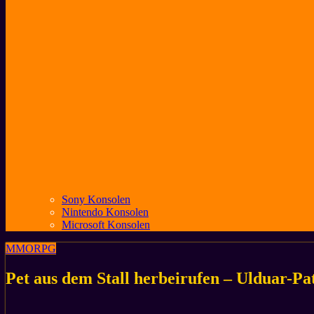
Sony Konsolen
Nintendo Konsolen
Microsoft Konsolen
MMORPG
Pet aus dem Stall herbeirufen – Ulduar-Pat