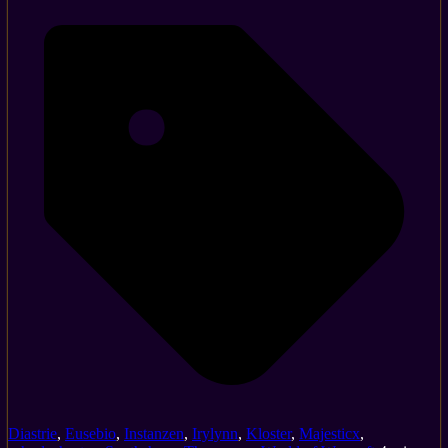
Diastrie
,
Eusebio
,
Instanzen
,
Irylynn
,
Kloster
,
Majesticx
,