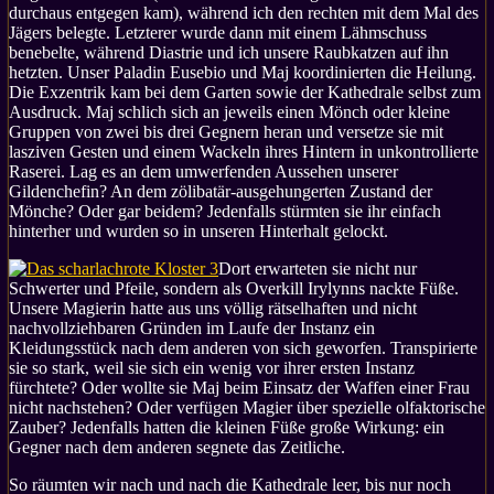
durchaus entgegen kam), während ich den rechten mit dem Mal des
Jägers belegte. Letzterer wurde dann mit einem Lähmschuss
benebelte, während Diastrie und ich unsere Raubkatzen auf ihn
hetzten. Unser Paladin Eusebio und Maj koordinierten die Heilung.
Die Exzentrik kam bei dem Garten sowie der Kathedrale selbst zum
Ausdruck. Maj schlich sich an jeweils einen Mönch oder kleine
Gruppen von zwei bis drei Gegnern heran und versetze sie mit
lasziven Gesten und einem Wackeln ihres Hintern in unkontrollierte
Raserei. Lag es an dem umwerfenden Aussehen unserer
Gildenchefin? An dem zölibatär-ausgehungerten Zustand der
Mönche? Oder gar beidem? Jedenfalls stürmten sie ihr einfach
hinterher und wurden so in unseren Hinterhalt gelockt.
Dort erwarteten sie nicht nur
Schwerter und Pfeile, sondern als Overkill Irylynns nackte Füße.
Unsere Magierin hatte aus uns völlig rätselhaften und nicht
nachvollziehbaren Gründen im Laufe der Instanz ein
Kleidungsstück nach dem anderen von sich geworfen. Transpirierte
sie so stark, weil sie sich ein wenig vor ihrer ersten Instanz
fürchtete? Oder wollte sie Maj beim Einsatz der Waffen einer Frau
nicht nachstehen? Oder verfügen Magier über spezielle olfaktorische
Zauber? Jedenfalls hatten die kleinen Füße große Wirkung: ein
Gegner nach dem anderen segnete das Zeitliche.
So räumten wir nach und nach die Kathedrale leer, bis nur noch