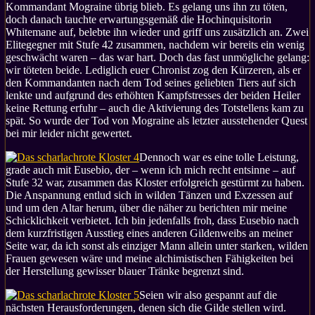
Kommandant Mograine übrig blieb. Es gelang uns ihn zu töten,
doch danach tauchte erwartungsgemäß die Hochinquisitorin
Whitemane auf, belebte ihn wieder und griff uns zusätzlich an. Zwei
Elitegegner mit Stufe 42 zusammen, nachdem wir bereits ein wenig
geschwächt waren – das war hart. Doch das fast unmögliche gelang:
wir töteten beide. Lediglich euer Chronist zog den Kürzeren, als er
den Kommandanten nach dem Tod seines geliebten Tiers auf sich
lenkte und aufgrund des erhöhten Kampfstresses der beiden Heiler
keine Rettung erfuhr – auch die Aktivierung des Totstellens kam zu
spät. So wurde der Tod von Mograine als letzter ausstehender Quest
bei mir leider nicht gewertet.
Dennoch war es eine tolle Leistung,
grade auch mit Eusebio, der – wenn ich mich recht entsinne – auf
Stufe 32 war, zusammen das Kloster erfolgreich gestürmt zu haben.
Die Anspannung entlud sich in wilden Tänzen und Exzessen auf
und um den Altar herum, über die näher zu berichten mir meine
Schicklichkeit verbietet. Ich bin jedenfalls froh, dass Eusebio nach
dem kurzfristigen Ausstieg eines anderen Gildenweibs an meiner
Seite war, da ich sonst als einziger Mann allein unter starken, wilden
Frauen gewesen wäre und meine alchimistischen Fähigkeiten bei
der Herstellung gewisser blauer Tränke begrenzt sind.
Seien wir also gespannt auf die
nächsten Herausforderungen, denen sich die Gilde stellen wird.