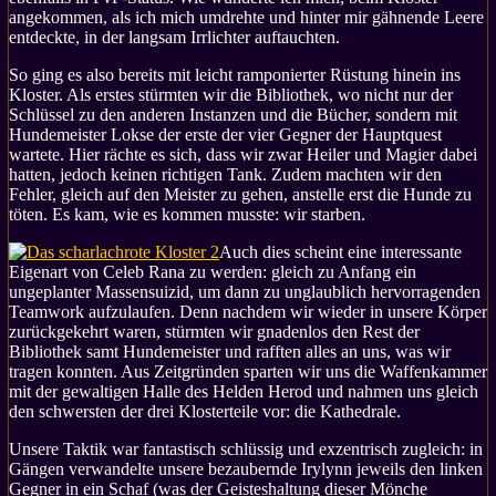
angekommen, als ich mich umdrehte und hinter mir gähnende Leere
entdeckte, in der langsam Irrlichter auftauchten.
So ging es also bereits mit leicht ramponierter Rüstung hinein ins
Kloster. Als erstes stürmten wir die Bibliothek, wo nicht nur der
Schlüssel zu den anderen Instanzen und die Bücher, sondern mit
Hundemeister Lokse der erste der vier Gegner der Hauptquest
wartete. Hier rächte es sich, dass wir zwar Heiler und Magier dabei
hatten, jedoch keinen richtigen Tank. Zudem machten wir den
Fehler, gleich auf den Meister zu gehen, anstelle erst die Hunde zu
töten. Es kam, wie es kommen musste: wir starben.
Auch dies scheint eine interessante
Eigenart von Celeb Rana zu werden: gleich zu Anfang ein
ungeplanter Massensuizid, um dann zu unglaublich hervorragenden
Teamwork aufzulaufen. Denn nachdem wir wieder in unsere Körper
zurückgekehrt waren, stürmten wir gnadenlos den Rest der
Bibliothek samt Hundemeister und rafften alles an uns, was wir
tragen konnten. Aus Zeitgründen sparten wir uns die Waffenkammer
mit der gewaltigen Halle des Helden Herod und nahmen uns gleich
den schwersten der drei Klosterteile vor: die Kathedrale.
Unsere Taktik war fantastisch schlüssig und exzentrisch zugleich: in
Gängen verwandelte unsere bezaubernde Irylynn jeweils den linken
Gegner in ein Schaf (was der Geisteshaltung dieser Mönche