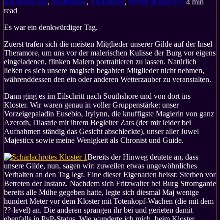
scharlachrotes
,
Southshore
,
Theramore
,
World of Warcraft
4 min
read
Es war ein denkwürdiger Tag.
Zuerst trafen sich die meisten Mitglieder unserer Gilde auf der Insel
Theramore, um uns vor der malerischen Kulisse der Burg vor eigens
eingeladenen, flinken Malern portraitieren zu lassen. Natürlich
ließen es sich unsere magisch begabten Mitglieder nicht nehmen,
währenddessen den ein oder anderen Wetterzauber zu veranstalten.
Dann ging es im Eilschritt nach Southshore und von dort ins
Kloster. Wir waren genau in voller Gruppenstärke: unser
Vorzeigepaladin Eusebio, Irylynn, die knuffigste Magierin von ganz
Azeroth, Diastrie mit ihrem Begleiter Zars (der mir leider bei
Aufnahmen ständig das Gesicht abschleckte), unser aller Juwel
Majesticx sowie meine Wenigkeit als Chronist und Guide.
Bereits der Hinweg deutete an, dass
unsere Gilde, nun, sagen wir: zuweilen etwas ungewöhnliches
Verhalten an den Tag legt. Eine dieser Eigenarten heisst: Sterben vor
Betreten der Instanz. Nachdem sich Fritzwalter bei Burg Stromgarde
bereits alle Mühe gegeben hatte, legte sich diesmal Maj wenige
hundert Meter vor dem Kloster mit Totenkopf-Wachen (die mit dem
??-level) an. Die anderen sprangen ihr bei und gerieten damit
ebenfalls in PvP-Status. Wie wunderte ich mich, beim Kloster